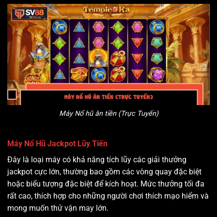
Máy Nổ hũ ăn tiền (Trực Tuyến)
Máy Nổ Hũ Jackpot Lũy Tiến
Đây là loại máy có khả năng tích lũy các giải thưởng
jackpot cực lớn, thường bao gồm các vòng quay đặc biệt
hoặc biểu tượng đặc biệt để kích hoạt. Mức thưởng tối đa
rất cao, thích hợp cho những người chơi thích mạo hiểm và
mong muốn thử vận may lớn.