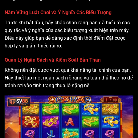
Nắm Vững Luật Chơi và Ý Nghĩa Các Biểu Tượng
Trước khi bắt đầu, hãy chắc chắn rằng bạn đã hiểu rõ các
quy tắc và ý nghĩa của các biểu tượng xuất hiện trên máy.
Điều này giúp bạn dễ dàng xác định thời điểm đặt cược
hợp lý và giảm thiểu rủi ro.
Quản Lý Ngân Sách và Kiểm Soát Bản Thân
Không nên đặt cược vượt quá khả năng tài chính của bạn.
Hãy thiết lập một ngân sách rõ ràng và tuân thủ theo nó để
tránh rơi vào tình trạng thua lỗ nặng nề.