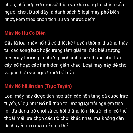
nhau, phù hợp với mọi sở thích và khả năng tài chính của
người chơi. Dưới đây là danh sách 5 loại máy phổ biến
nhất, kèm theo phân tích ưu và nhược điểm:
Máy Nổ Hũ Cổ Điển
Đây là loại máy nổ hũ có thiết kế truyền thống, thường thấy
tại các sòng bạc hoặc trung tâm giải trí. Các biểu tượng
trên máy thường là những hình ảnh quen thuộc như trái
cây, số hoặc các hình đơn giản khác. Loại máy này dễ chơi
và phù hợp với người mới bắt đầu.
Máy Nổ hũ ăn tiền (Trực Tuyến)
Loại máy này được tích hợp trên các nền tảng cá cược trực
tuyến, ví dụ như Nổ hũ thần tài, mang lại trải nghiệm tiện
lợi, đa dạng trò chơi và cơ hội thắng lớn. Người chơi có thể
thoải mái lựa chọn các trò chơi khác nhau mà không cần
di chuyển đến địa điểm cụ thể.