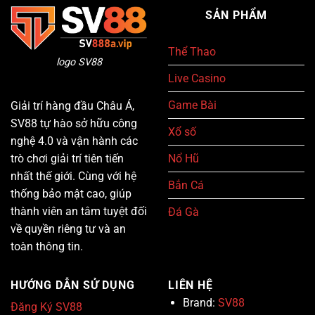
SẢN PHẨM
Thể Thao
logo SV88
Live Casino
Game Bài
Giải trí hàng đầu Châu Á,
SV88 tự hào sở hữu công
Xổ số
nghệ 4.0 và vận hành các
trò chơi giải trí tiên tiến
Nổ Hũ
nhất thế giới. Cùng với hệ
Bắn Cá
thống bảo mật cao, giúp
thành viên an tâm tuyệt đối
Đá Gà
về quyền riêng tư và an
toàn thông tin.
HƯỚNG DẪN SỬ DỤNG
LIÊN HỆ
Brand:
SV88
Đăng Ký SV88