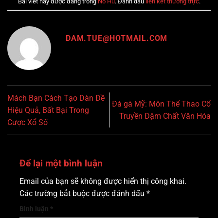
Bài viết này được đăng trong
Nổ Hũ
. Đánh dấu
liên kết thường trực
.
DAM.TUE@HOTMAIL.COM
Mách Bạn Cách Tạo Dàn Đề
Đá gà Mỹ: Môn Thể Thao Cổ
Hiệu Quả, Bất Bại Trong
Truyền Đậm Chất Văn Hóa
Cược Xổ Số
Để lại một bình luận
Email của bạn sẽ không được hiển thị công khai.
Các trường bắt buộc được đánh dấu
*
Bình luận
*