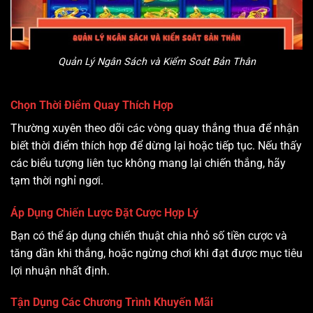
Quản Lý Ngân Sách và Kiểm Soát Bản Thân
Chọn Thời Điểm Quay Thích Hợp
Thường xuyên theo dõi các vòng quay thắng thua để nhận
biết thời điểm thích hợp để dừng lại hoặc tiếp tục. Nếu thấy
các biểu tượng liên tục không mang lại chiến thắng, hãy
tạm thời nghỉ ngơi.
Áp Dụng Chiến Lược Đặt Cược Hợp Lý
Bạn có thể áp dụng chiến thuật chia nhỏ số tiền cược và
tăng dần khi thắng, hoặc ngừng chơi khi đạt được mục tiêu
lợi nhuận nhất định.
Tận Dụng Các Chương Trình Khuyến Mãi